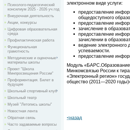
электронном виде услуги:
Психолого-педагогический
консилиум 2025 - 2026 уч.год
предоставление информ
Внеурочная деятельность
общедоступного образо
Акции, конкурсы
предоставление инфор
зачисление в образова
Цифровая образовательная
среда
предоставление информ
зачислении в образова
Профилактическая работа
ведение электронного 
Функциональная
успеваемости.
грамотность
предоставление инфор
Методические и оценочные
материалы школы
Модуль «БАРС.Образование
Проект "Школа
Минкомсвязью России к тир
Минпросвещения России"
«Электронный регион» госу
Профориентация. Билет в
общество (2011—2020 годы)
будущее
Школьный спортивный клуб
Школьный театр
Музей "Летопись школы"
Новостная лента
<назад
Обратная связь
Часто задаваемые вопросы