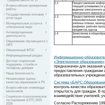
"Средняя школа № 15"
1.2.
Предоставление инфор
Всероссийские проверочные
текущей успеваемости 
работы
ведении электронного д
электронного журнала 
Государственная итоговая
1.3.
Предоставление инфор
аттестация
образовательных прогр
Муниципальные услуги в
учебных планах, кален
графиках, рабочих про
электронном виде
предметов, курсов.
Антикорупционная
1.4.
Зачисление в общеобр
деятельность
организацию.
Образование обучающихся с
ОВЗ
Обновленный ФГОС
Информационный раздел
Информационно-образовател
Детская социальная
«Электронное образование»
поддержка, службы и
предназначен для оказания у
телефоны доверия
предоставления гражданам 
Наша безопасность.
образовательных учреждения
Независимая оценка
Система «БАРС.Образование
качества образования в РХ
контроль качества образоват
Всероссийская олимпиада
открытость для граждан. В 
школьников
взаимодействие учителей, у
Социально-психологическое
тестирование (СПТ) 2025-
Согласно Распоряжению 199
2026