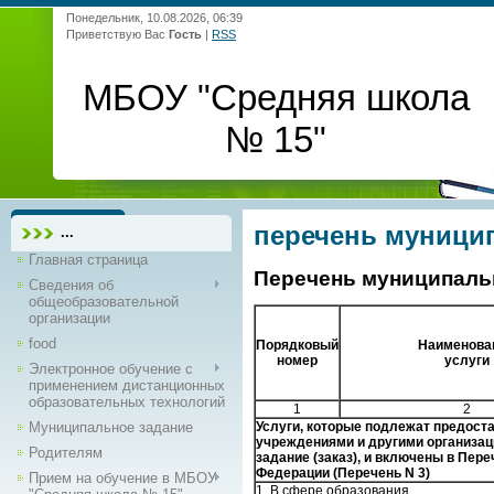
Понедельник, 10.08.2026, 06:39
Приветствую Вас
Гость
|
RSS
МБОУ "Средняя школа
№ 15"
перечень муници
...
Главная страница
Перечень муниципаль
Сведения об
общеобразовательной
организации
food
Порядковый
Наименова
номер
услуги
Электронное обучение с
применением дистанционных
образовательных технологий
1
2
Муниципальное задание
Услуги, которые подлежат предос
учреждениями и другими организац
Родителям
задание (заказ), и включены в Пе
Федерации (Перечень N 3)
Прием на обучение в МБОУ
1. В сфере образования