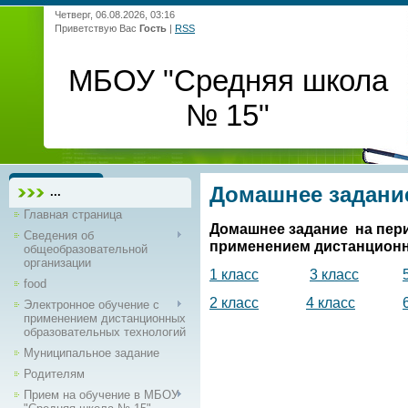
Четверг, 06.08.2026, 03:16
Приветствую Вас
Гость
|
RSS
МБОУ "Средняя школа
№ 15"
Домашнее задани
...
Главная страница
Домашнее задание на пери
Сведения об
применением дистанционн
общеобразовательной
организации
1 класс
3 класс
food
2 класс
4 класс
Электронное обучение с
применением дистанционных
образовательных технологий
Муниципальное задание
Родителям
Прием на обучение в МБОУ