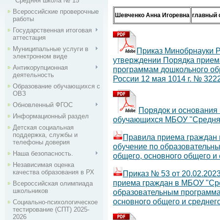
"Средняя школа № 15"
Всероссийские проверочные
Шевченко Анна Игоревна
главный 
работы
Государственная итоговая
аттестация
Муниципальные услуги в
Приказ Минобрнауки Ро
электронном виде
утверждении Порядка прием
Антикорупционная
программам дошкольного об
деятельность
России 12 мая 1014 г. № 3222
Образование обучающихся с
ОВЗ
Обновленный ФГОС
Порядок и основания 
Информационный раздел
обучающихся МБОУ "Средняя
Детская социальная
поддержка, службы и
Правила приема граждан
телефоны доверия
обучение по образовательн
Наша безопасность.
общего, основного общего и
Независимая оценка
качества образования в РХ
Приказ № 53 от 20.02.202
приема граждан в МБОУ "Ср
Всероссийская олимпиада
школьников
образовательным программа
основного общего и среднего
Социально-психологическое
тестирование (СПТ) 2025-
2026