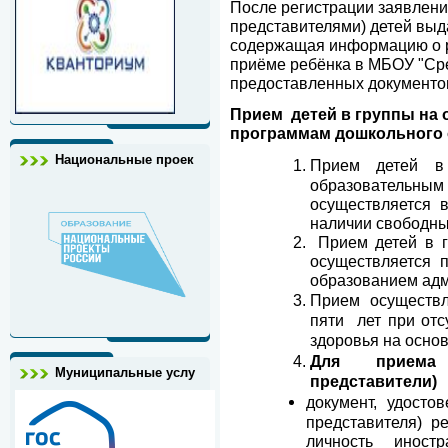
После регистрации заявлен
представителями) детей выд
содержащая информацию о р
приёме ребёнка в МБОУ "Сре
предоставленных документо
Прием детей в группы на
программам дошкольного 
Национальные проек
Прием детей в
образовательным
осуществляется в
наличии свободны
Прием детей в г
осуществляется 
образованием адм
Прием осуществл
пяти лет при отс
здоровья на осно
Для приема 
Муниципальные услу
представители)
документ, удосто
представителя) р
личность иност