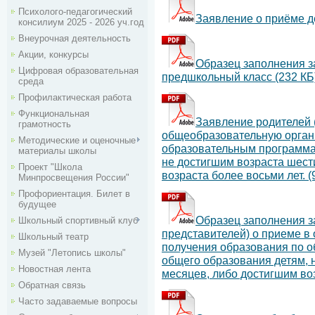
Психолого-педагогический
Заявление о приёме д
консилиум 2025 - 2026 уч.год
Внеурочная деятельность
Акции, конкурсы
Образец заполнения з
Цифровая образовательная
предшкольный класс (232 КБ
среда
Профилактическая работа
Функциональная
Заявление родителей 
грамотность
общеобразовательную орган
Методические и оценочные
образовательным программа
материалы школы
не достигшим возраста шест
Проект "Школа
возраста более восьми лет. (
Минпросвещения России"
Профориентация. Билет в
будущее
Образец заполнения з
Школьный спортивный клуб
представителей) о приеме в
Школьный театр
получения образования по 
Музей "Летопись школы"
общего образования детям, 
Новостная лента
месяцев, либо достигшим воз
Обратная связь
Часто задаваемые вопросы