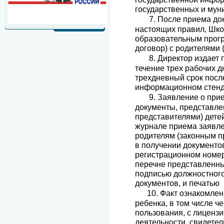
государственных и мун
7. После приема докум
настоящих правил, Шко
образовательным прогр
договор) с родителями
8. Директор издает пр
течение трех рабочих д
трехдневный срок посл
информационном стенде 
9.
Заявление о прие
документы, представл
представителями) дете
журнале приема заявле
родителям (законным п
в получении документ
регистрационном номер
перечне представленны
подписью должностного
документов, и печатью
10. Факт ознакомлени
ребенка, в том числе 
пользования, с лиценз
деятельности, свидетел