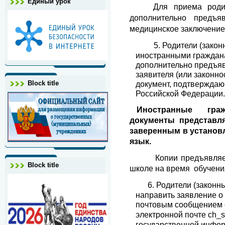
Единый урок
Для приема роди
дополнительно предъя
медицинское заключение
5.
Родители (закон
иностранными граждана
дополнительно предъя
заявителя (или законно
Block title
документ, подтверждаю
Российской Федер
Иностранные граж
документы представл
заверенным в установ
язык.
Копии предъявляе
Block title
школе на время обучени
6.
Родители (законн
направить заявление о
почтовым сообщением с
электронной почте c
h_s
государственной инфо