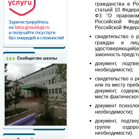
гражданства в Ро
статьей 10 Федера
ФЗ "О правовом
Российской Феде
Российской Федерац
свидетельство о 
граждан и лиц 
удостоверяющий(е
законность предст
Сообщество школы
документ, подтв
необходимости);
свидетельство о р
или по месту пре
документ, содер
месте фактическог
документ психоло
необходимости);
документ, подтв
группе оздоро
необходимости).