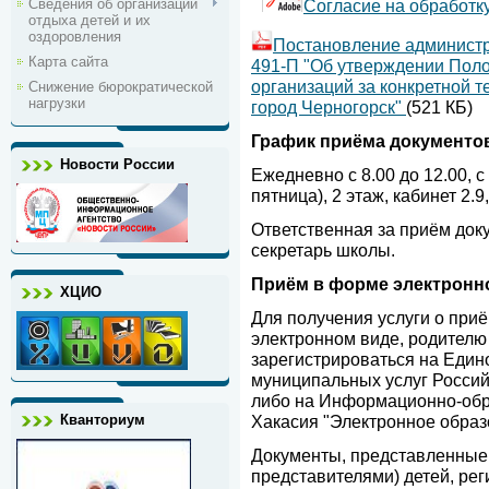
Сведения об организации
Согласие на обработк
отдыха детей и их
оздоровления
Постановление администра
Карта сайта
491-П "Об утверждении Пол
организаций за конкретной 
Снижение бюрократической
нагрузки
город Черногорск"
(521 КБ)
График приёма документо
Новости России
Ежедневно с 8.00 до 12.00, с
пятница), 2 этаж, кабинет 2.
Ответственная за приём док
секретарь школы.
Приём в форме электронн
ХЦИО
Для получения услуги о при
электронном виде, родителю
зарегистрироваться на Един
муниципальных услуг Росси
либо на Информационно-обр
Кванториум
Хакасия "Электронное образ
Документы, представленные
представителями) детей, ре